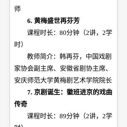
师
6.
黄梅盛世再芬芳
课程时长：
80
分钟（
2
讲，
2
学
时）
教师简介：韩再芬，中国戏剧
家协会副主席、安徽省剧协主席、
安庆师范大学黄梅剧艺术学院院长
7.
京剧诞生：徽班进京的戏曲
传奇
课程时长：
89
分钟（
2
讲，
2
学