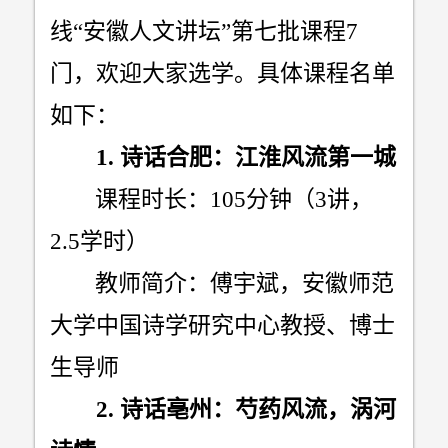
线
“
安徽人文讲坛
”
第七批课程
7
门，欢迎大家选学。具体课程名单
如下：
1.
诗话合肥：江淮风流第一城
课程时长：
105
分钟（
3
讲，
2.5
学时）
教师简介：傅宇斌，安徽师范
大学中国诗学研究中心教授、博士
生导师
2.
诗话亳州：芍药风流，涡河